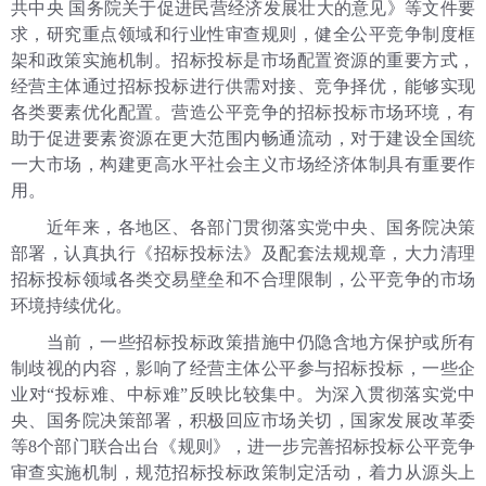
共中央 国务院关于促进民营经济发展壮大的意见》等文件要
求，研究重点领域和行业性审查规则，健全公平竞争制度框
架和政策实施机制。招标投标是市场配置资源的重要方式，
经营主体通过招标投标进行供需对接、竞争择优，能够实现
各类要素优化配置。营造公平竞争的招标投标市场环境，有
助于促进要素资源在更大范围内畅通流动，对于建设全国统
一大市场，构建更高水平社会主义市场经济体制具有重要作
用。
近年来，各地区、各部门贯彻落实党中央、国务院决策
部署，认真执行《招标投标法》及配套法规规章，大力清理
招标投标领域各类交易壁垒和不合理限制，公平竞争的市场
环境持续优化。
当前，一些招标投标政策措施中仍隐含地方保护或所有
制歧视的内容，影响了经营主体公平参与招标投标，一些企
业对“投标难、中标难”反映比较集中。为深入贯彻落实党中
央、国务院决策部署，积极回应市场关切，国家发展改革委
等8个部门联合出台《规则》，进一步完善招标投标公平竞争
审查实施机制，规范招标投标政策制定活动，着力从源头上